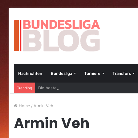
Nachrichten
Bundesliga
Turniere
Transfers
Die besten Bundesliga-Transfers im Jahr 2023
Trending
Home
/
Armin Veh
Armin Veh