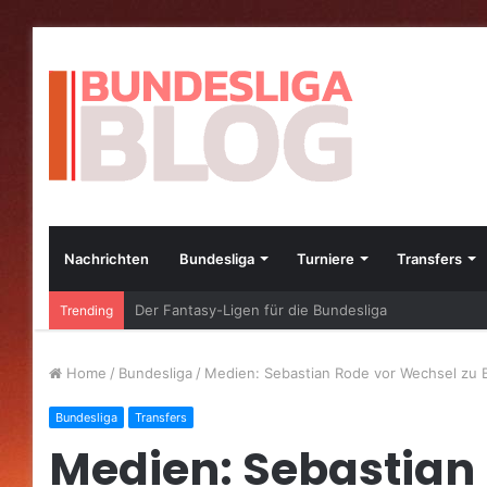
Nachrichten
Bundesliga
Turniere
Transfers
Die besten Bundesliga-Transfers im Jahr 2023
Trending
Home
/
Bundesliga
/
Medien: Sebastian Rode vor Wechsel zu 
Bundesliga
Transfers
Medien: Sebastian