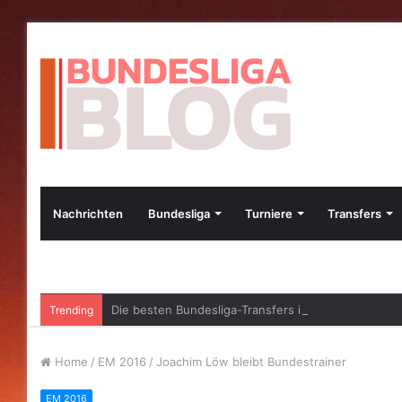
Nachrichten
Bundesliga
Turniere
Transfers
Die besten Bundesliga-Transfers im Jahr 2023
Trending
Home
/
EM 2016
/
Joachim Löw bleibt Bundestrainer
EM 2016