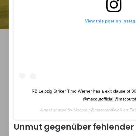
View this post on Insta
RB Leipzig Striker Timo Werner has a exit clause of 3
@mscoutofficial @mscoutoff
A post shared by
Mscout
(@mscoutofficial) on
Feb
Unmut gegenüber fehlender 