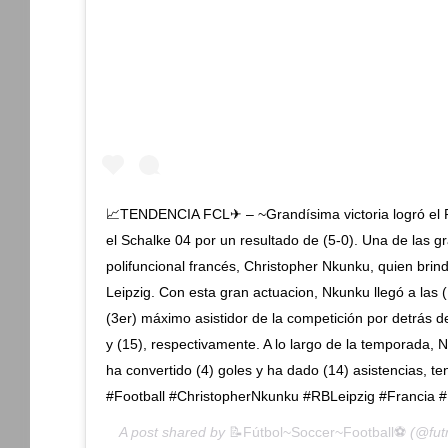
📈TENDENCIA FCL✈ – ~Grandísima victoria logró el R
el Schalke 04 por un resultado de (5-0). Una de las gr
polifuncional francés, Christopher Nkunku, quien brindó
Leipzig. Con esta gran actuacion, Nkunku llegó a las (
(3er) máximo asistidor de la competición por detrás
y (15), respectivamente. A lo largo de la temporada,
ha convertido (4) goles y ha dado (14) asistencias, 
#Football #ChristopherNkunku #RBLeipzig #Francia 
A post shared by
📝Fútbol~Soccer~Football⚽️
(@fut