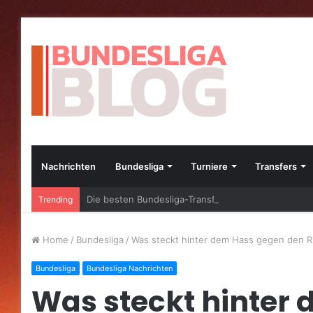
Nachrichten
Bundesliga
Turniere
Transfers
Die besten Bundesliga-Transfers im Jahr 2023
Trending
Home
/
Bundesliga
/
Was steckt hinter dem Hass gegen den R
Bundesliga
Bundesliga Nachrichten
Was steckt hinter