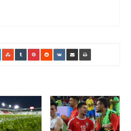
LinkedIn
StumbleUpon
Tumblr
Pinterest
Reddit
VKontakte
Share via Email
Print