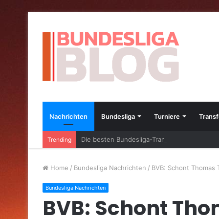
Nachrichten
Bundesliga
Turniere
Transf
Die besten Bundesliga-Transfers im Jahr 20
Trending
Home
/
Bundesliga Nachrichten
/
BVB: Schont Thomas Tu
Bundesliga Nachrichten
BVB: Schont Tho