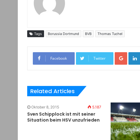
Tags
Borussia Dortmund
BVB
Thomas Tuchel
Google+
Facebook
Twitter
Related Articles
Oktober 8, 2015
5.187
Sven Schipplock ist mit seiner
Situation beim HSV unzufrieden