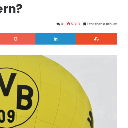
ern?
0
5.313
Less than a minute
Google+
LinkedIn
StumbleUpon