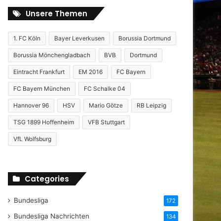
Unsere Themen
1. FC Köln
Bayer Leverkusen
Borussia Dortmund
Borussia Mönchengladbach
BVB
Dortmund
Eintracht Frankfurt
EM 2016
FC Bayern
FC Bayern München
FC Schalke 04
Hannover 96
HSV
Mario Götze
RB Leipzig
TSG 1899 Hoffenheim
VFB Stuttgart
VfL Wolfsburg
Categories
Bundesliga
172
Bundesliga Nachrichten
134