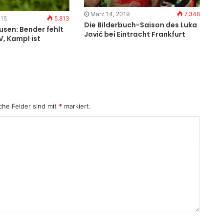
März 14, 2019
7.348
015
5.813
Die Bilderbuch-Saison des Luka
usen: Bender fehlt
Jović bei Eintracht Frankfurt
, Kampl ist
che Felder sind mit
*
markiert.