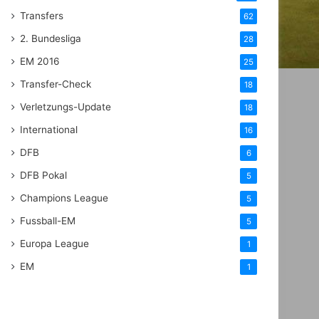
Transfers
62
2. Bundesliga
28
EM 2016
25
Transfer-Check
18
Verletzungs-Update
18
International
16
DFB
6
DFB Pokal
5
Champions League
5
Fussball-EM
5
Europa League
1
EM
1