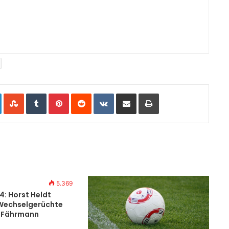
LinkedIn
StumbleUpon
Tumblr
Pinterest
Reddit
VKontakte
Share via Email
Print
5.369
4: Horst Heldt
Wechselgerüchte
f Fährmann