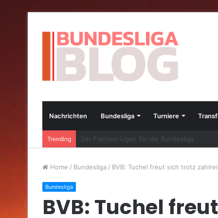
Nachrichten
Bundesliga
Turniere
Transf
Die besten Bundesliga-Transfers im Jahr 20
Trending
Home
/
Bundesliga
/
BVB: Tuchel freut sich trotz zahlr
Bundesliga
BVB: Tuchel freut