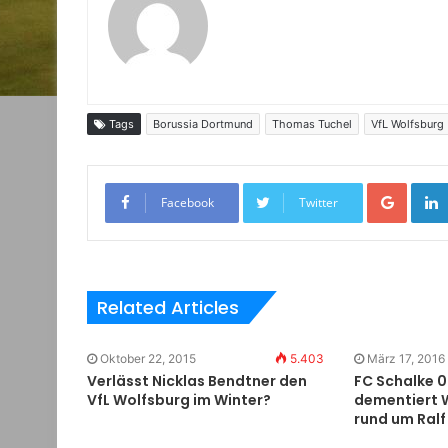
Tags
Borussia Dortmund
Thomas Tuchel
VfL Wolfsburg
Google+
Facebook
Twitter
Related Articles
Oktober 22, 2015
5.403
März 17, 2016
Verlässt Nicklas Bendtner den
FC Schalke 0
VfL Wolfsburg im Winter?
dementiert 
rund um Ral