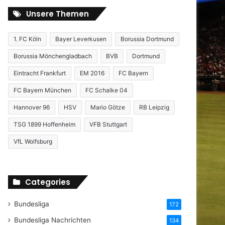
Unsere Themen
1. FC Köln
Bayer Leverkusen
Borussia Dortmund
Borussia Mönchengladbach
BVB
Dortmund
Eintracht Frankfurt
EM 2016
FC Bayern
FC Bayern München
FC Schalke 04
Hannover 96
HSV
Mario Götze
RB Leipzig
TSG 1899 Hoffenheim
VFB Stuttgart
VfL Wolfsburg
Categories
Bundesliga
172
Bundesliga Nachrichten
134