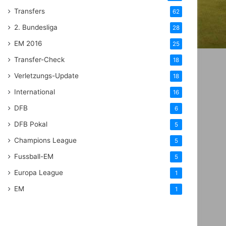
Transfers
62
2. Bundesliga
28
EM 2016
25
Transfer-Check
18
Verletzungs-Update
18
International
16
DFB
6
DFB Pokal
5
Champions League
5
Fussball-EM
5
Europa League
1
EM
1