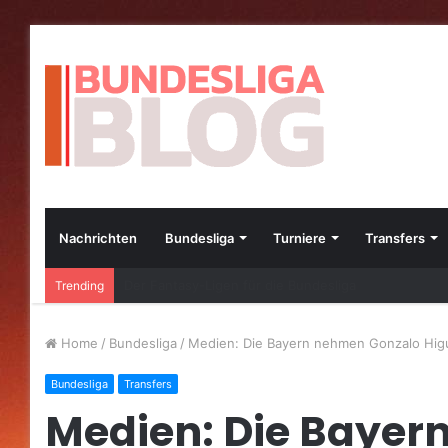
Nachrichten
Bundesliga
Turniere
Transfers
Die besten Bundesliga-Transfers im Jahr 2023
Trending
Home
/
Bundesliga
/
Medien: Die Bayern nehmen Gonzalo Higua
Bundesliga
Transfers
Medien: Die Baye