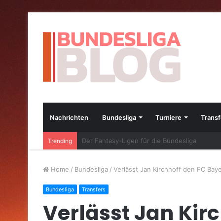
Nachrichten
Bundesliga
Turniere
Transf
Die besten Bundesliga-Transfers im Jahr 20
Trending
Home
/
Bundesliga
/
Verlässt Jan Kirchhoff den FC Bay
Bundesliga
Transfers
Verlässt Jan Kir