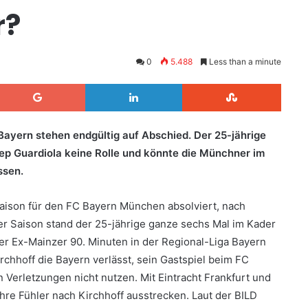
r?
0
5.488
Less than a minute
Google+
LinkedIn
StumbleUpon
ayern stehen endgültig auf Abschied. Der 25-jährige
ep Guardiola keine Rolle und könnte die Münchner im
ssen.
 Saison für den FC Bayern München absolviert, nach
r Saison stand der 25-jährige ganze sechs Mal im Kader
der Ex-Mainzer 90. Minuten in der Regional-Liga Bayern
rchhoff die Bayern verlässt, sein Gastspiel beim FC
 Verletzungen nicht nutzen. Mit Eintracht Frankfurt und
hre Fühler nach Kirchhoff ausstrecken. Laut der BILD