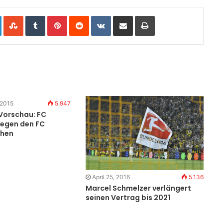
LinkedIn
StumbleUpon
Tumblr
Pinterest
Reddit
VKontakte
Share via Email
Print
 2015
5.947
Vorschau: FC
gegen den FC
chen
April 25, 2016
5.136
Marcel Schmelzer verlängert
seinen Vertrag bis 2021