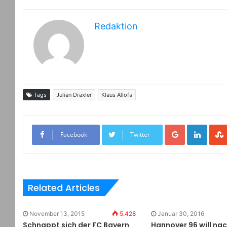
Redaktion
Tags
Julian Draxler
Klaus Allofs
Google+
LinkedIn
Facebook
Twitter
Related Articles
November 13, 2015
5.428
Januar 30, 2016
Schnappt sich der FC Bayern
Hannover 96 will na