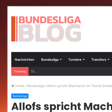
Nachrichten
Bundesliga
Turniere
Transfers
Die besten Bundesliga-Transfers im Jahr 2023
Trending
Home
/
Bundesliga
/
Allofs spricht Machtwort im Thema Draxle
Bundesliga
Allofs spricht Mac