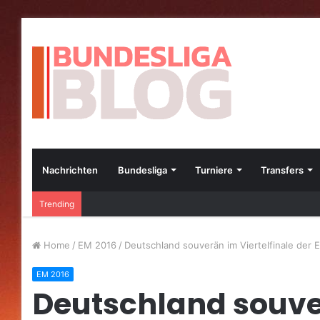
Nachrichten
Bundesliga
Turniere
Transfers
Die besten Bundesliga-Transfers im Jahr 2023
Trending
Home
/
EM 2016
/
Deutschland souverän im Viertelfinale der
EM 2016
Deutschland souv