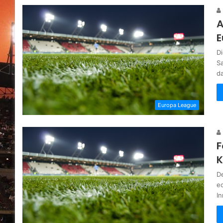
A
E
D
Sa
d
Europa League
F
K
D
e
I