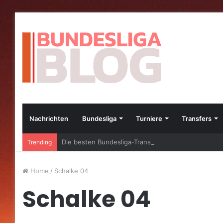
Nachrichten
Bundesliga
Turniere
Transfers
Die besten Bundesliga-Transfers im Jahr 2023
Trending
Home
/
Schalke 04
Schalke 04