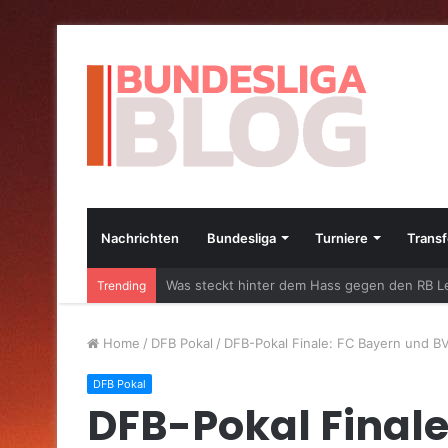
Nachrichten
Bundesliga
Turniere
Transf
Was steckt hinter dem Hass gegen den RB Le
Trending
Home
/
DFB Pokal
/
DFB-Pokal Finale: FC Bayern und B
DFB Pokal
DFB-Pokal Finale