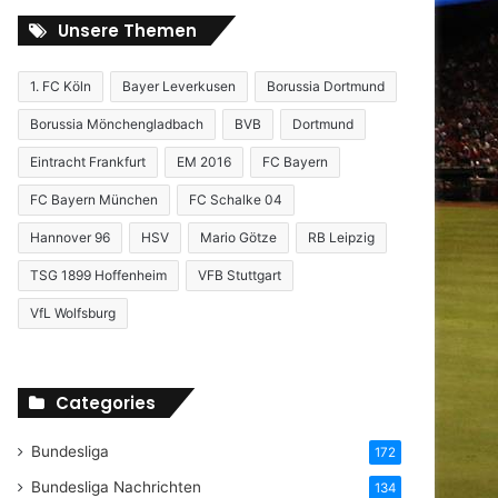
Unsere Themen
1. FC Köln
Bayer Leverkusen
Borussia Dortmund
Borussia Mönchengladbach
BVB
Dortmund
Eintracht Frankfurt
EM 2016
FC Bayern
FC Bayern München
FC Schalke 04
Hannover 96
HSV
Mario Götze
RB Leipzig
TSG 1899 Hoffenheim
VFB Stuttgart
VfL Wolfsburg
Categories
Bundesliga
172
Bundesliga Nachrichten
134