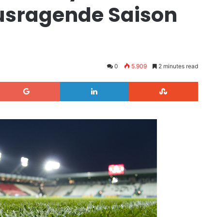
usragende Saison
0
5.909
2 minutes read
Google+
LinkedIn
StumbleUpon