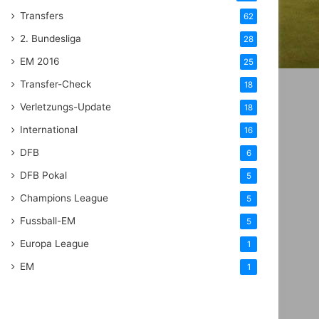
Transfers
62
2. Bundesliga
28
EM 2016
25
Transfer-Check
18
Verletzungs-Update
18
International
16
DFB
6
DFB Pokal
5
Champions League
5
Fussball-EM
5
Europa League
1
EM
1