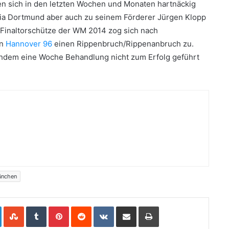
den sich in den letzten Wochen und Monaten hartnäckig
ia Dortmund aber auch zu seinem Förderer Jürgen Klopp
 Finaltorschütze der WM 2014 zog sich nach
en
Hannover 96
einen Rippenbruch/Rippenanbruch zu.
chdem eine Woche Behandlung nicht zum Erfolg geführt
ünchen
LinkedIn
StumbleUpon
Tumblr
Pinterest
Reddit
VKontakte
Share via Email
Print