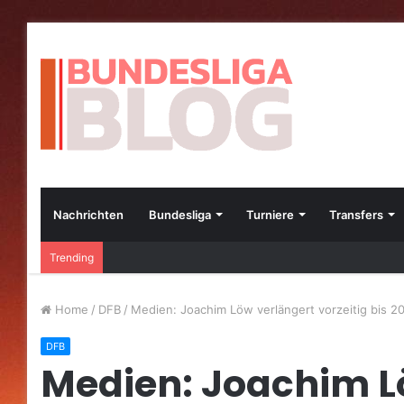
Nachrichten
Bundesliga
Turniere
Transfers
Die besten Bundesliga-Transfers im Jahr 2023
Trending
Home
/
DFB
/
Medien: Joachim Löw verlängert vorzeitig bis 2
DFB
Medien: Joachim L