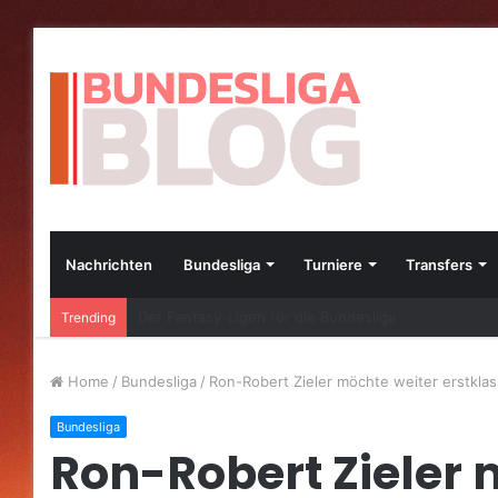
Nachrichten
Bundesliga
Turniere
Transfers
Die besten Bundesliga-Transfers im Jahr 2023
Trending
Home
/
Bundesliga
/
Ron-Robert Zieler möchte weiter erstklas
Bundesliga
Ron-Robert Zieler 