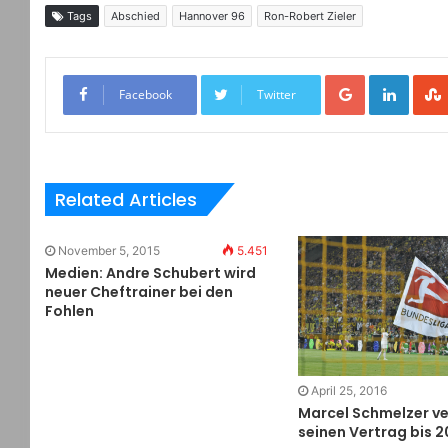
Tags
Abschied
Hannover 96
Ron-Robert Zieler
Google+
LinkedIn
Facebook
Twitter
Related Articles
November 5, 2015
5.451
Medien: Andre Schubert wird
neuer Cheftrainer bei den
Fohlen
April 25, 2016
Marcel Schmelzer ve
seinen Vertrag bis 2