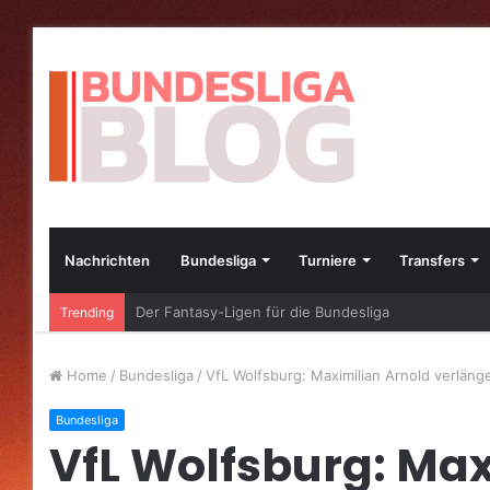
Nachrichten
Bundesliga
Turniere
Transfers
Die besten Bundesliga-Transfers im Jahr 2023
Trending
Home
/
Bundesliga
/
VfL Wolfsburg: Maximilian Arnold verläng
Bundesliga
VfL Wolfsburg: Max