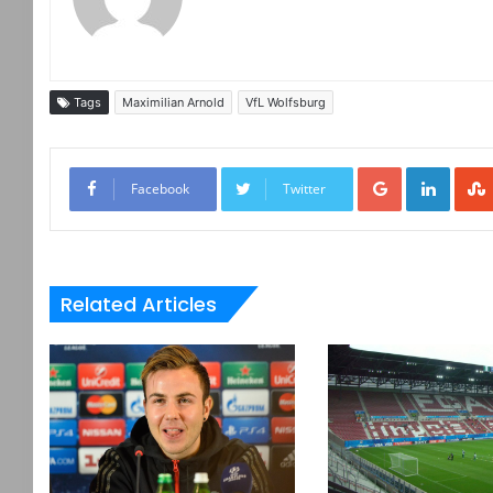
Tags
Maximilian Arnold
VfL Wolfsburg
Google+
LinkedIn
Facebook
Twitter
Related Articles