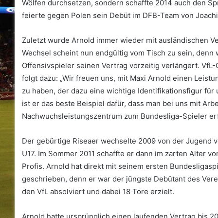
Wölfen durchsetzen, sondern schaffte 2014 auch den Sp
feierte gegen Polen sein Debüt im DFB-Team von Joach
Zuletzt wurde Arnold immer wieder mit ausländischen Ve
Wechsel scheint nun endgültig vom Tisch zu sein, denn w
Offensivspieler seinen Vertrag vorzeitig verlängert. VfL
folgt dazu: „Wir freuen uns, mit Maxi Arnold einen Leist
zu haben, der dazu eine wichtige Identifikationsfigur f
ist er das beste Beispiel dafür, dass man bei uns mit Ar
Nachwuchsleistungszentrum zum Bundesliga-Spieler erf
Der gebürtige Riseaer wechselte 2009 von der Jugend 
U17. Im Sommer 2011 schaffte er dann im zarten Alter v
Profis. Arnold hat direkt mit seinem ersten Bundesligasp
geschrieben, denn er war der jüngste Debütant des Verei
den VfL absolviert und dabei 18 Tore erzielt.
Arnold hatte ursprünglich einen laufenden Vertrag bis 20